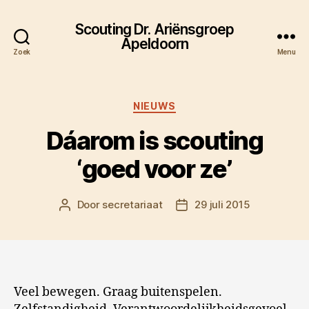
Scouting Dr. Ariënsgroep
Apeldoorn
Zoek
Menu
Categorieën
NIEUWS
Dáarom is scouting
‘goed voor ze’
Door
secretariaat
29 juli 2015
Berichtauteur
Berichtdatum
Veel bewegen. Graag buitenspelen.