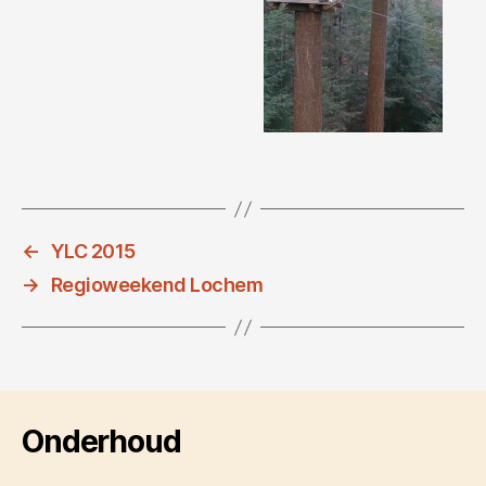
←
YLC 2015
→
Regioweekend Lochem
Onderhoud